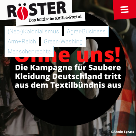
(Neo-)Kolonialismus
Agrar-Business
Arm+Reich
Green-Washing
Menschenrechte