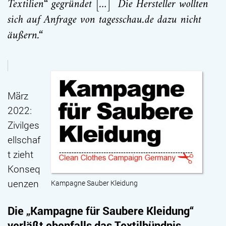
Textilien“ gegründet […] Die Hersteller wollten
sich auf Anfrage von tagesschau.de dazu nicht
äußern.“
März
2022:
Zivilges
ellschaf
t zieht
Konseq
uenzen
Kampagne Sauber Kleidung
Die „Kampagne für Saubere Kleidung“
verläßt ebenfalls das Textilbündnis.