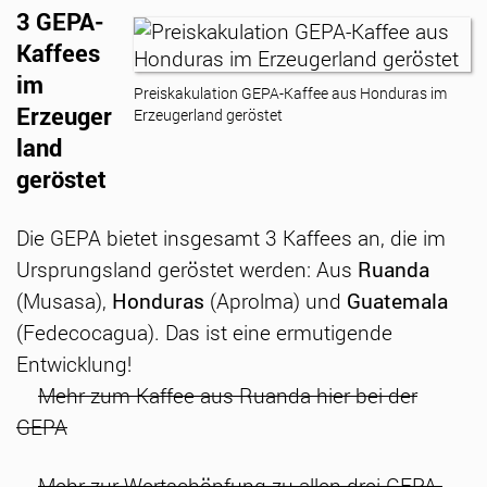
3 GEPA-
Kaffees
im
Preiskakulation GEPA-Kaffee aus Honduras im
Erzeuger
Erzeugerland geröstet
land
geröstet
Die GEPA bietet insgesamt 3 Kaffees an, die im
Ursprungsland geröstet werden: Aus
Ruanda
(Musasa),
Honduras
(Aprolma) und
Guatemala
(Fedecocagua). Das ist eine ermutigende
Entwicklung!
Mehr zum Kaffee aus Ruanda hier bei der
GEPA
Mehr zur Wertschöpfung zu allen drei GEPA-