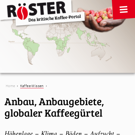
›
›
Home
Kaffee-Wissen
Anbau, Anbaugebiete,
globaler Kaffeegürtel
Höhenlage – Klima – Böden – Aufzucht –