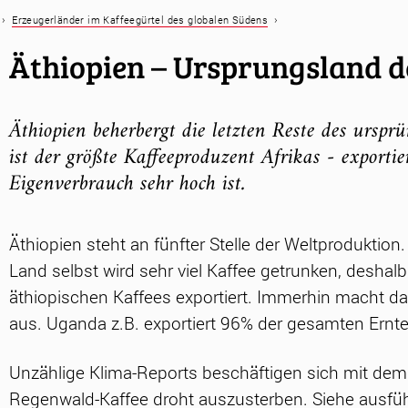
›
›
Erzeugerländer im Kaffeegürtel des globalen Südens
Äthiopien – Ursprungsland d
Äthiopien beherbergt die letzten Reste des ursp
ist der größte Kaffeeproduzent Afrikas - exporti
Eigenverbrauch sehr hoch ist.
Äthiopien steht an fünfter Stelle der Weltproduktion.
Land selbst wird sehr viel Kaffee getrunken, deshalb
äthiopischen Kaffees exportiert. Immerhin macht 
aus. Uganda z.B. exportiert 96% der gesamten Ernte
Unzählige Klima-Reports beschäftigen sich mit dem 
Regenwald-Kaffee droht auszusterben. Siehe ausführ