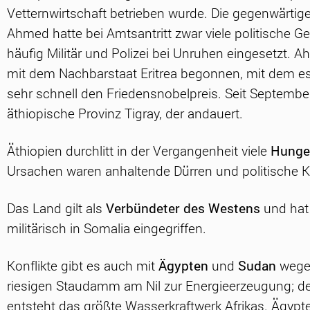
Vetternwirtschaft betrieben wurde. Die gegenwärtig
Ahmed hatte bei Amtsantritt zwar viele politische G
häufig Militär und Polizei bei Unruhen eingesetzt.
mit dem Nachbarstaat Eritrea begonnen, mit dem es 
sehr schnell den Friedensnobelpreis. Seit Septemb
äthiopische Provinz Tigray, der andauert.
Äthiopien durchlitt in der Vergangenheit viele
Hunge
Ursachen waren anhaltende Dürren und politische Ko
Das Land gilt als
Verbündeter des Westens
und hat
militärisch in Somalia eingegriffen.
Konflikte gibt es auch mit
Ägypten
und
Sudan
wege
riesigen Staudamm am Nil zur Energieerzeugung; der 
entsteht das größte Wasserkraftwerk Afrikas. Ägyp