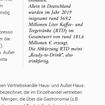
enthalten.
Allein in Deutschland
em
wurden im Jahr 2019
endig
insgesamt rund 569,2
Millionen Liter Kaffee- und
Teegetränke (RTD) im
spresso
Gesamtwert von rund 181,6
r dar.
Millionen € erzeugt.
),
Die Abkürzung RTD meint
a. Außer
„Ready-to-Drink“, also
osta
trinkfertig.
chen Vertriebskanäle Haus- und Außer-Haus-
zeichnet, die im Einzelhandel vertrieben
r Mengen, die über die Gastronomie (z.B.