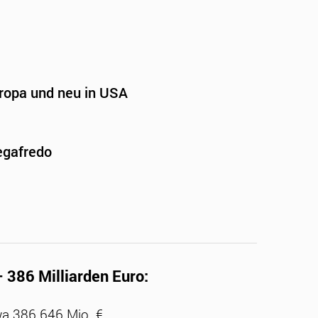
uropa und neu in USA
egafredo
386 Milliarden Euro:
a 386.646 Mio. €