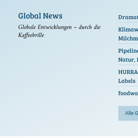
Global News
Dramati
Globale Entwicklungen – durch die
Klimawa
Kaffeebrille
Milchm
Pipelin
Natur,
HURRA!
Labels
foodwat
Alle 