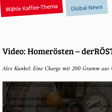
Wähle Kaffee-Thema
Global News
Video: Homerösten – derRÖST
Alex Kunkel: Eine Charge mit 200 Gramm aus
Video-
Media error: Format(s) not supported or source(s)
Player
Datei herunterladen:
https://worldcoffee.info/THEMEN/03_KaffeeGart