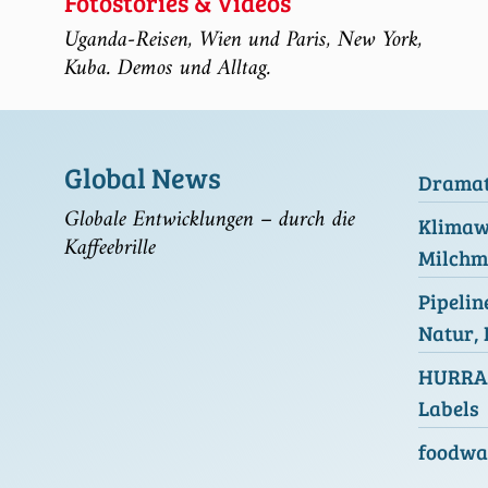
Fotostories & Videos
Uganda-Reisen, Wien und Paris, New York,
Kuba. Demos und Alltag.
Global News
Dramati
Globale Entwicklungen – durch die
Klimawa
Kaffeebrille
Milchm
Pipelin
Natur,
HURRA!
Labels
foodwat