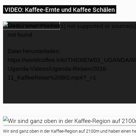
VIDEO: Kaffee-Ernte und Kaffee Schälen
Video-
Media error: Format(s) not supported or source(s)
Player
not found
Datei herunterladen:
https://worldcoffee.info/THEMEN/02_UGANDA/Al
Uganda-Videos/Uganda-Reisen/2016-
11_KaffeeReise%20BG.mp4?_=1
Wir sind ganz oben in der Kaffee-Region auf 2100m und haben einen her