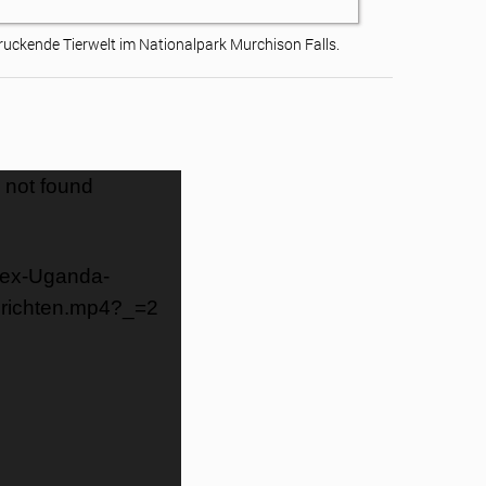
ruckende Tierwelt im Nationalpark Murchison Falls.
 not found
lex-Uganda-
erichten.mp4?_=2