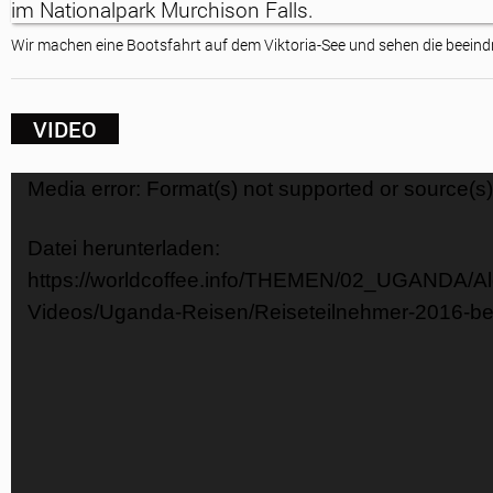
Wir machen eine Bootsfahrt auf dem Viktoria-See und sehen die beeind
VIDEO
Video-
Media error: Format(s) not supported or source(s)
Player
Datei herunterladen:
https://worldcoffee.info/THEMEN/02_UGANDA/A
Videos/Uganda-Reisen/Reiseteilnehmer-2016-b