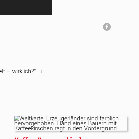
lt – wirklich?“
›