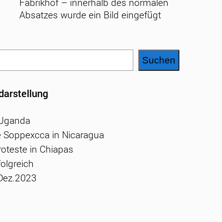
Fabrikhof – innerhalb des normalen
Absatzes wurde ein Bild eingefügt
Suchen
darstellung
/Uganda
 Soppexcca in Nicaragua
oteste in Chiapas
olgreich
 Dez.2023