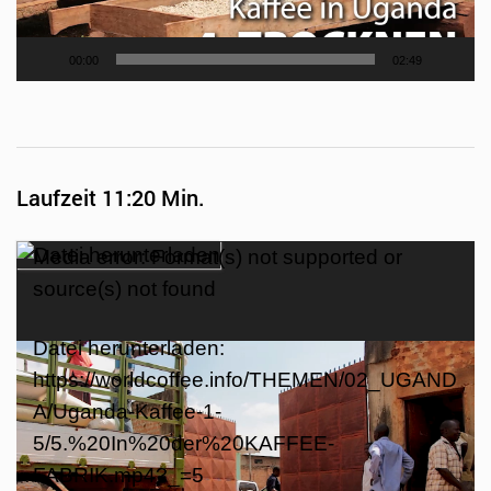
00:00
02:49
Laufzeit 11:20 Min.
Video-
Media error: Format(s) not supported or
Player
source(s) not found
Datei herunterladen:
https://worldcoffee.info/THEMEN/02_UGAND
A/Uganda-Kaffee-1-
5/5.%20In%20der%20KAFFEE-
FABRIK.mp4?_=5